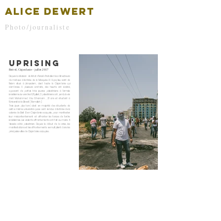
ALICE DEWERT
Photo/journaliste
UPRISING
Beit-el, Cisjordanie - juillet 2017
Depuis la décision de l'état d'Israël d'installer des détecteurs
de métaux à l'entrée de la Mosquée Al Aqsa, lieu saint de
l'Islam situé à Jérusalem, c'est toute la Cisjordanie qui
s'embrase. A plusieurs endroits, des heurts ont éclaté,
opposant de parfois très jeunes palestiniens à l'armée
israélienne. Le vendredi 21 juillet, 3 palestiniens ont perdu la vie
dont Muhammed Abu Ghannam , 21 ans et étudiant à
l'Université de Birzeit ( Ramallah ).
Trois jours plus tard, c'est en majorité des étudiants de
cette même université qui se sont rendus à l'entrée de la
colonie de Beit El en Cisjordanie occupée, pour manifester
leur mécontentement et affronter les forces de l'ordre
israéliennes. Les violents affrontements ont fait au moins 4
blessés côté palestinien. Depuis le début de la crise, les
manifestations et les affrontements se multiplient dans les
principales villes de Cisjordanie occupée.